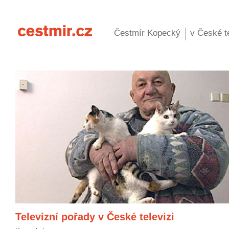
Čestmír Kopecký
v České te
Televizní pořady v České televizi