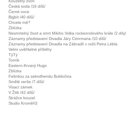
Kouzelný zvon
Česká soda /16 dílů/
Černé ovce
Bigbít /40 dílů/
Chcete mě?
Zblízka
Nesmrtelný život a smrt Mikiho Volka rockenrolového krále /2 díly/
Záznamy představení Divadla Járy Cimrmana /10 dílů/
Záznamy představení Divadla na Zábradlí v režii Petra Lébla
Velmi uvěřitelné příběhy
TýTý
Tomík
Eastern-Krvavý Hugo
Zblízka
Fešnšou za sekndhendu Buldočina
Smělé verše /7 dílů/
Visací zámek
V Žitě /42 dílů/
Strážce kouzel
Studio Kroměříž