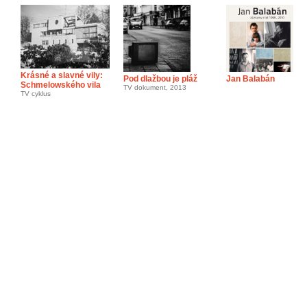
Krásné a slavné vily:
Pod dlažbou je pláž
Jan Balabán
Schmelowského vila
TV dokument, 2013
TV cyklus