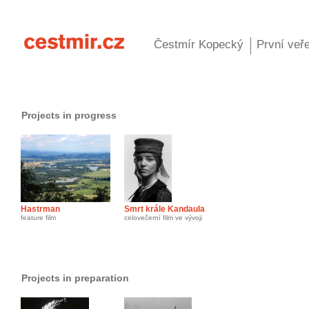
Čestmír Kopecký
První veře
Projects in progress
Hastrman
Smrt krále Kandaula
feature film
celovečerní film ve vývoji
Projects in preparation