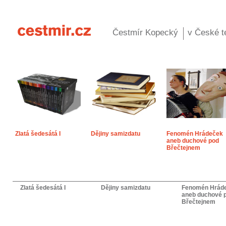
Čestmír Kopecký
v České te
Zlatá šedesátá I
Dějiny samizdatu
Fenomén Hrádeček
aneb duchové pod
Břečtejnem
Zlatá šedesátá I
Dějiny samizdatu
Fenomén Hrád
aneb duchové 
Břečtejnem